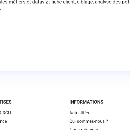
s métiers et dataviz : fiche client, ciblage, analyse des po
…
TISES
INFORMATIONS
 & RCU
Actualités
ence
Qui sommes-nous ?
Nous rejoindre