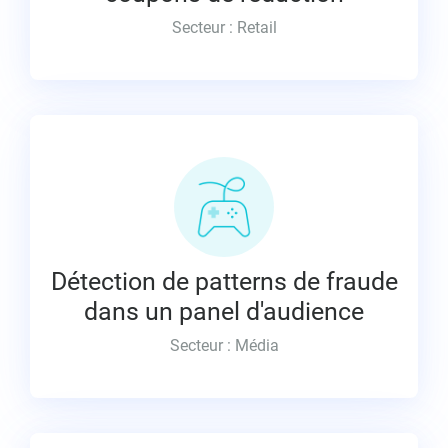
Secteur : Retail
Analyse des comportements d’audience et
détection de patterns suspects pouvant révéler
un comportement de fraude parmi les auditeurs
inscrits dans un panel d’analyse d’audience
Détection de patterns de fraude
dans un panel d'audience
Secteur : Média