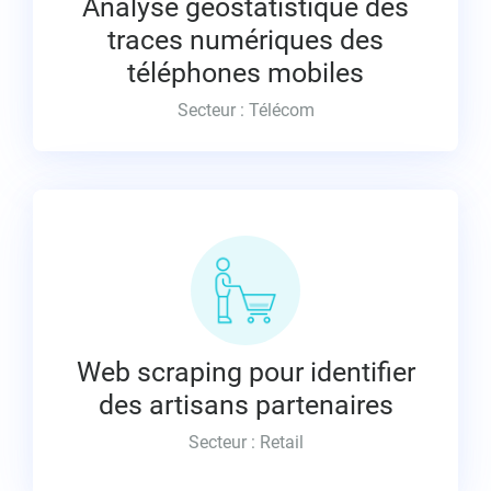
Analyse géostatistique des
de l’open data.
traces numériques des
Puis Industrialisation des workflows d’extraction
téléphones mobiles
des indicateurs de mobilité
Secteur : Télécom
Identification de spécialités par reconnaissance
d’image,
Identification de spécialités métiers par analyse
Web scraping pour identifier
textuelle des descriptions
des artisans partenaires
Secteur : Retail