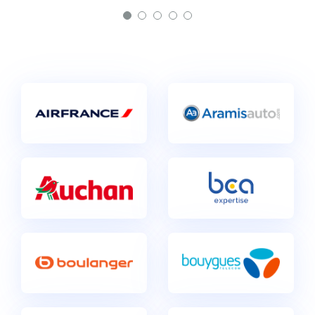
Yann Le Baud
Manager Datamining /
Data Science chez SNCF