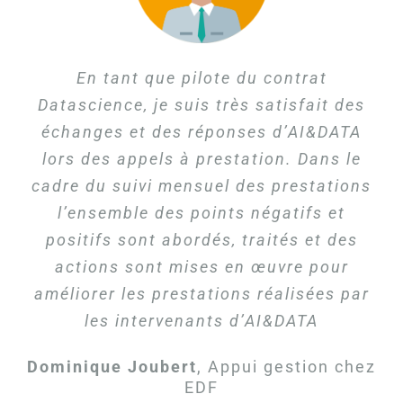
AI&DATA est réputée par son sérieux et
AI&DATA est à l’écoute de ses clients.
Réactivité, qualité des candidats.
AI & DATA -qui nous accompagne
En tant que pilote du contrat
Le consultant qui a rejoint nos équipes
Datascience, je suis très satisfait des
maintenant depuis plusieurs années-
un travail qualitatif
Matthias Oehler
Chief Data Officer
a été tout de suite opérationnel et s’est
échanges et des réponses d’AI&DATA
nous a apporté toute son expertise
chez La Française Des Jeux
Kawtar Kostani
Head of data science
lors des appels à prestation. Dans le
notamment sur la refonte et
très bien intégré à l’équipe.
chez Prisma Media
cadre du suivi mensuel des prestations
l’industrialisation de notre décisionnel
Thierry Saurraute
Directeur
client. Une expertise data à multiples
l’ensemble des points négatifs et
Personnalisation de l'Expérience Client
positifs sont abordés, traités et des
facettes, puisque plusieurs
et Développement de la Culture Client
compétences ont été mobilisées sur ce
actions sont mises en œuvre pour
chez Air France
projet, que ce soit en termes de gestion
améliorer les prestations réalisées par
de projet (pilotage / PO), data
les intervenants d’AI&DATA
engineering (Specs & Recette) ou
Dominique Joubert
,
Appui gestion chez
encore datascience & Analyse
EDF
(réalisation des Use Cases).