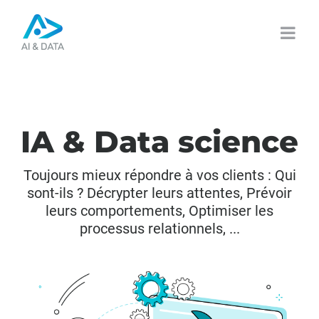
Passer
au
contenu
I
A
&
D
a
t
a
s
c
i
e
n
c
e
Toujours mieux répondre à vos clients : Qui
sont-ils ? Décrypter leurs attentes, Prévoir
leurs comportements, Optimiser les
processus relationnels, ...