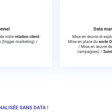
onnel
Data man
 de votre
relation client
: ​
Mise en œuvre et explo
 (trigger marketing) /
Mise en place du
socle D
/ Mise en œuvre d
campagnes) /
Suivi
ALISÉE SANS DATA !