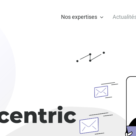
Nos expertises
Actualité
c
e
n
t
r
i
c