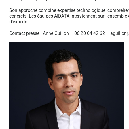
Son approche combine expertise technologique, compréhens
concrets. Les équipes AIDATA interviennent sur l’ensemble de
d’experts.
Contact presse : Anne Guillon – 06 20 04 42 62 – aguillon@