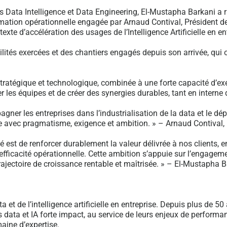
s Data Intelligence et Data Engineering, El-Mustapha Barkani a r
rmation opérationnelle engagée par Arnaud Contival, Président de
exte d’accélération des usages de l’Intelligence Artificielle en en
lités exercées et des chantiers engagés depuis son arrivée, qui o
stratégique et technologique, combinée à une forte capacité d’ex
r les équipes et de créer des synergies durables, tant en interne
r les entreprises dans l’industrialisation de la data et le déploi
 avec pragmatisme, exigence et ambition. » – Arnaud Contival,
é est de renforcer durablement la valeur délivrée à nos clients, 
l’efficacité opérationnelle. Cette ambition s’appuie sur l’engage
trajectoire de croissance rentable et maîtrisée. » – El-Mustapha 
 et de l’intelligence artificielle en entreprise. Depuis plus de
ns data et IA forte impact, au service de leurs enjeux de perform
aine d’expertise.