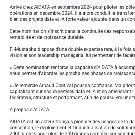
Arrivé chez AIDATA en septembre 2024 pour piloter les pôle
opérations en décembre 2024. Il a alors conduit la transfo
bien des projets data et IA forte valeur ajoutée, dans un cont
Cette nomination s’inscrit dans la continuité des responsabi
rentabilité et de croissance durable.
El-Mustapha dispose d’une double expertise rare, à la fois 
vision et son leadership manégérial lui permettent de fédére
« Cette nomination renforce la capacité d’AIDATA à accompagne
nous permet d’aborder les prochaines phases de croissance
« Je remercie Arnaud Contival pour sa confiance. Ma priorit
capitalisant sur nos expertises data et IA et en améliorant 
fédérateur, structuré et performant, afin de poursuivre une 
À propos d’AIDATA
AIDATA est un acteur français pionnier des usages de la data
conception, le déploiement et l’industrialisation de solutio
2000 projets pour plus de 300 grands comptes sur son dom