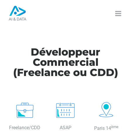
Passer
au
contenu
Développeur
Commercial
(Freelance ou CDD)
ème
Freelance/CDD
ASAP
Paris 14